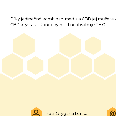
Díky jedinečné kombinaci medu a CBD jej můžete vy
CBD krystalu. Konopný med neobsahuje THC.
Z
á
p
Petr Grygar a Lenka