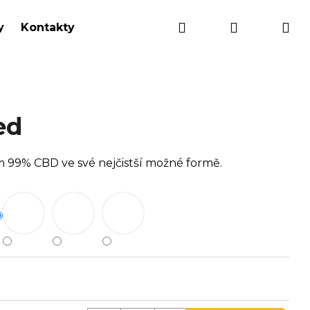
Hledat
Přihlášení
Nák
y
Kontakty
koš
ed
m 99% CBD ve své nejčistší možné formě.
Následující