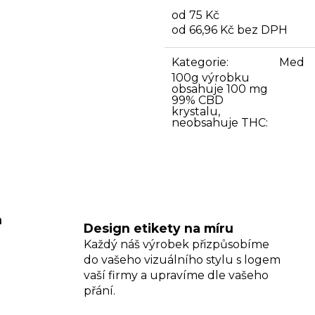
MED KVĚTOVÝ PASTOVÝ
MEDOVINA
od
75 Kč
35 Kč
165 Kč
od
66,96 Kč
bez DPH
Měrná
cena:
Kategorie
:
Med
100g výrobku
obsahuje 100 mg
99% CBD
krystalu,
neobsahuje THC
:
h
Design etikety na míru
Každý náš výrobek přizpůsobíme
do vašeho vizuálního stylu s logem
vaší firmy a upravíme dle vašeho
přání.