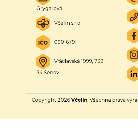
a
Grygarová
t
í
Včelín s.r.o.
09016791
Vráclavská 1999, 739
34 Šenov
Copyright 2026
Včelín
. Všechna práva vyh