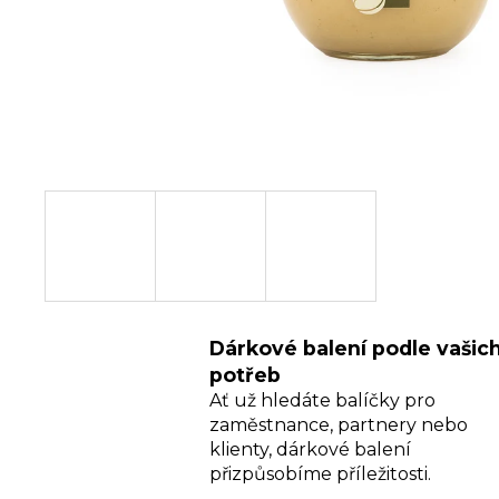
MED KVĚTOVÝ
35 Kč
Dárkové balení podle vašic
potřeb
Ať už hledáte balíčky pro
zaměstnance, partnery nebo
klienty, dárkové balení
přizpůsobíme příležitosti.