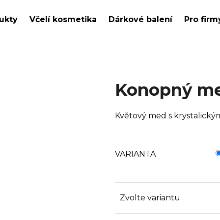
ukty
Včelí kosmetika
Dárkové balení
Pro firm
Co potřebujete najít?
Konopný m
HLEDAT
Květový med s krystalický
Doporučujeme
VARIANTA
Zvolte variantu