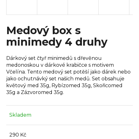
a
j
í
Medový box s
t
minimedy 4 druhy
?
Dárkový set čtyř minimedů s dřevěnou
medonoskou v dárkové krabičce s motivem
Včelína. Tento medový set potěší jako dárek nebo
HLEDAT
jako ochutnávký set našich medů. Set obsahuje
květový med 35g, Rybízomed 35g, Skořicomed
35g a Zázvoromed 35g.
D
o
p
Skladem
o
r
u
290 Kč