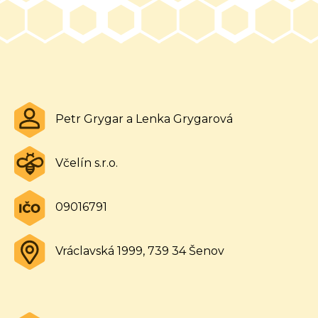
Z
á
p
Petr Grygar a Lenka Grygarová
a
t
Včelín s.r.o.
í
09016791
Vráclavská 1999, 739 34 Šenov