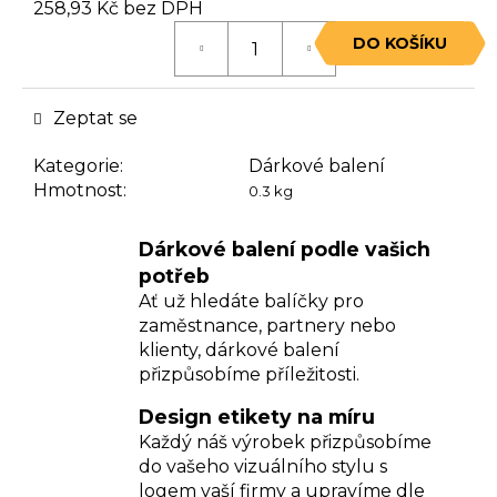
č
258,93 Kč bez DPH
u
Měrná
DO KOŠÍKU
j
cena:
e
m
Zeptat se
e
Kategorie
:
Dárkové balení
Hmotnost
:
0.3 kg
PROPOLISOVÝ
BALZÁM
215
Dárkové balení podle vašich
Kč
potřeb
Ať už hledáte balíčky pro
zaměstnance, partnery nebo
klienty, dárkové balení
přizpůsobíme příležitosti.
Design etikety na míru
Každý náš výrobek přizpůsobíme
do vašeho vizuálního stylu s
logem vaší firmy a upravíme dle